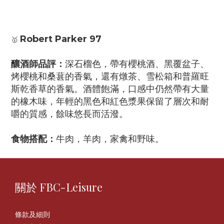
Robert Parker 97
🥇
釀酒師品評：
深石榴色，帶有櫻桃酒、黑覆盆子、
烤櫻桃和桑葚的香氣，還有燉茶、雪松箱和普羅旺
斯乾香草的香氣。酒體飽滿，口感中仍然帶有大量
的橡木味，年輕的黑色和紅色漿果保留了層次和耐
嚼的質感，餘味悠長而活潑。
食物搭配：
牛肉，羊肉，家禽和野味。
關於 FBC-Leisure
條款及細則