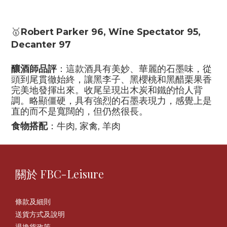
🥇
Robert Parker 96, Wine Spectator 95,
Decanter 97
釀酒師品評
：這款酒具有美妙、華麗的石墨味，從
頭到尾貫徹始終，讓黑李子、黑櫻桃和黑醋栗果香
完美地發揮出來。收尾呈現出木炭和鐵的怡人背
調。略顯僵硬，具有強烈的石墨表現力，感覺上是
直的而不是寬闊的，但仍然很長。
,
,
食物搭配
：牛肉
家禽
羊肉
關於 FBC-Leisure
條款及細則
送貨方式及說明