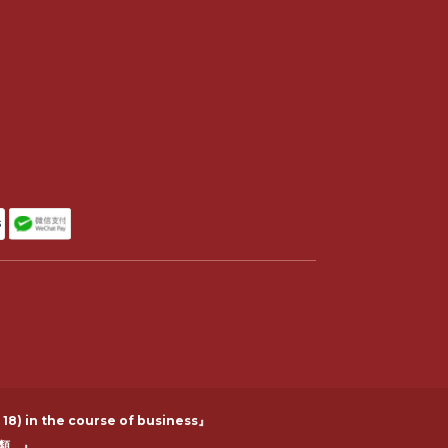
 18) in the course of business』
類。』