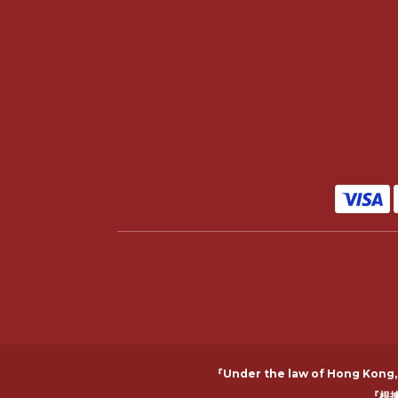
『Under the law of Hong Kong, i
『根