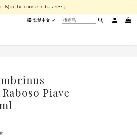
r 18) in the course of business』
繁體中文
立即購買
Gambrinus
 Raboso Piave
0ml
韋 