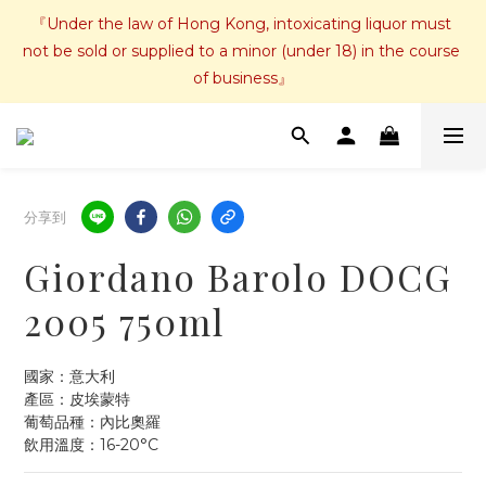
『Under the law of Hong Kong, intoxicating liquor must 
not be sold or supplied to a minor (under 18) in the course 
of business』
分享到
Giordano Barolo DOCG
2005 750ml
國家：意大利
產區：皮埃蒙特 
葡萄品種：內比奧羅 
飲用溫度：16-20°C