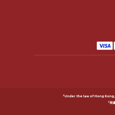
『Under the law of Hong Kong, i
『根