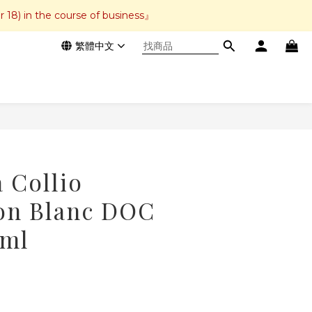
r 18) in the course of business』
繁體中文
立即購買
 Collio
on Blanc DOC
0ml