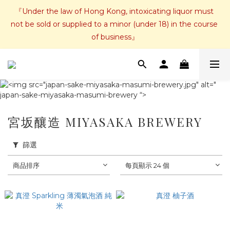
『Under the law of Hong Kong, intoxicating liquor must 
not be sold or supplied to a minor (under 18) in the course 
of business』
宮坂釀造 MIYASAKA BREWERY
篩選
商品排序
每頁顯示 24 個